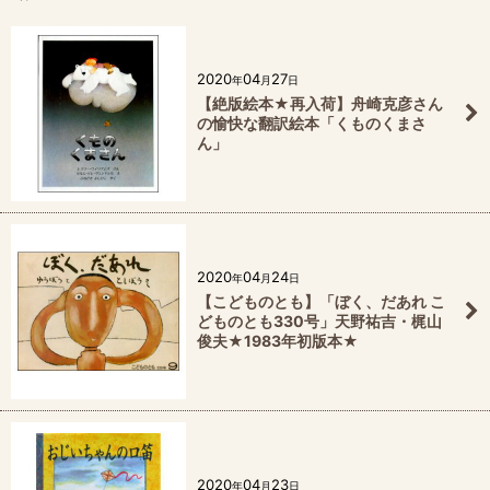
2020
04
27
年
月
日
【絶版絵本★再入荷】舟崎克彦さん
の愉快な翻訳絵本「くものくまさ
ん」
2020
04
24
年
月
日
【こどものとも】「ぼく、だあれ こ
どものとも330号」天野祐吉・梶山
俊夫★1983年初版本★
2020
04
23
年
月
日