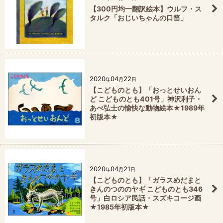
【300円均一翻訳絵本】ウルフ・ス
タルク「おじいちゃんの口笛」
2020
04
22
年
月
日
【こどものとも】「おっとせいおん
ど こどものとも401号」神沢利子・
あべ弘士の愉快な動物絵本★1989年
初版本★
2020
04
21
年
月
日
【こどものとも】「ガラスめだまと
きんのつののヤギ こどものとも346
号」白ロシア民話・スズキコージ画
★1985年初版本★