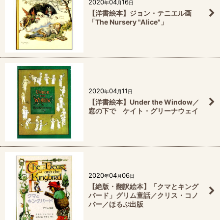
2020
04
16
年
月
日
【洋書絵本】ジョン・テニエル画
「The Nursery "Alice"」
2020
04
11
年
月
日
【洋書絵本】Under the Window／
窓の下で ケイト・グリーナウェイ
2020
04
06
年
月
日
【絶版・翻訳絵本】「クマとキング
バード」グリム童話／クリス・コノ
バー／ほるぷ出版