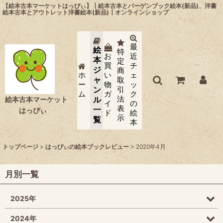
【絵本古本マーケットはっぴぃ】┃絵本古本とバーゲンブック絵本(新品)、洋書
絵本古本とアウトレット洋書絵本(新品)┃オンラインショップ
最
絵
特
お
近
本
定
買
チ
ジ
商
ホ
い
ェ
ャ
取
ー
物
ッ
ン
引
ム
ガ
ク
法
ル
絵本古本マーケット
イ
の
表
一
はっぴぃ
ド
絵
示
覧
本
トップページ
>
はっぴぃの絵本ブックレビュー
>
2020年4月
月別一覧
2025年
2024年