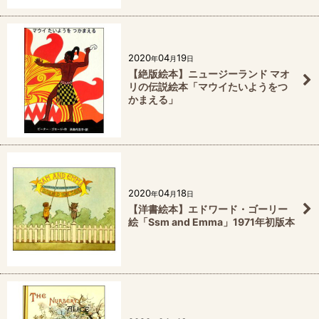
2020
04
19
年
月
日
【絶版絵本】ニュージーランド マオ
リの伝説絵本「マウイたいようをつ
かまえる」
2020
04
18
年
月
日
【洋書絵本】エドワード・ゴーリー
絵「Ssm and Emma」1971年初版本