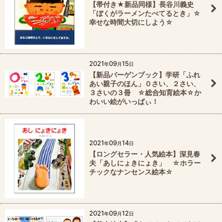
【帯付き★新品同様】長谷川義史
「ぼくがラーメンたべてるとき」☆
幸せな時間大切にしよう☆
2021
09
15
年
月
日
【新品バーゲンブック】学研「ふれ
あい親子のほん」０さい、２さい、
３さいの３冊 ☆総合知育絵本☆か
わいい絵がいっぱぃ！
2021
09
14
年
月
日
【ロングセラー・人気絵本】深見春
夫「あしにょきにょき」 ☆ホラー
チックなナンセンス絵本☆
2021
09
12
年
月
日