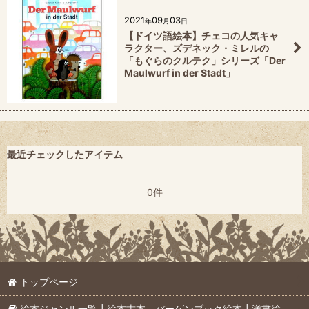
2021
09
03
年
月
日
【ドイツ語絵本】チェコの人気キャ
ラクター、ズデネック・ミレルの
「もぐらのクルテク」シリーズ「Der
Maulwurf in der Stadt」
最近チェックしたアイテム
0件
トップページ
絵本ジャンル一覧┃絵本古本、バーゲンブック絵本┃洋書絵