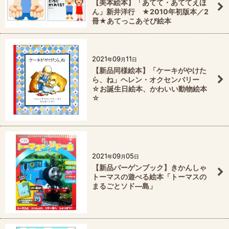
【美本絵本】「あてて・あててえほ
ん」新井洋行 ★2010年初版本／2
冊★あてっこあそび絵本
2021
09
11
年
月
日
【新品同様絵本】「ケーキがやけた
ら、ね」ヘレン・オクセンバリー
☆お誕生日絵本、かわいい動物絵本
☆
2021
09
05
年
月
日
【新品バーゲンブック】きかんしゃ
トーマスの遊べる絵本「トーマスの
まるごとソド―島」