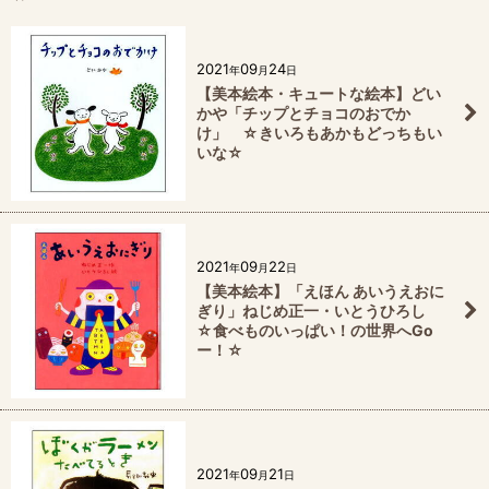
2021
09
24
年
月
日
【美本絵本・キュートな絵本】どい
かや「チップとチョコのおでか
け」 ☆きいろもあかもどっちもい
いな☆
2021
09
22
年
月
日
【美本絵本】「えほん あいうえおに
ぎり」ねじめ正一・いとうひろし
☆食べものいっぱい！の世界へGo
ー！☆
2021
09
21
年
月
日