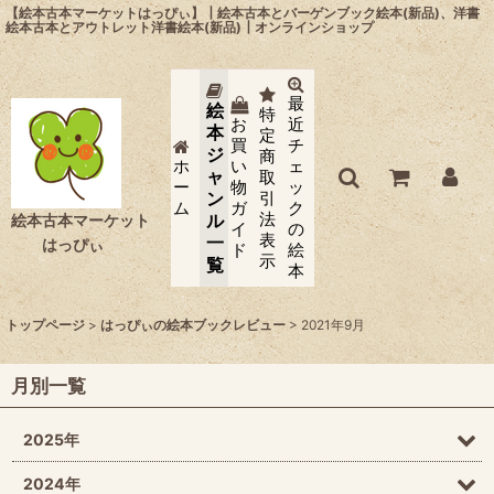
【絵本古本マーケットはっぴぃ】┃絵本古本とバーゲンブック絵本(新品)、洋書
絵本古本とアウトレット洋書絵本(新品)┃オンラインショップ
最
絵
特
お
近
本
定
買
チ
ジ
商
ホ
い
ェ
ャ
取
ー
物
ッ
ン
引
ム
ガ
ク
法
ル
絵本古本マーケット
イ
の
表
一
はっぴぃ
ド
絵
示
覧
本
トップページ
>
はっぴぃの絵本ブックレビュー
>
2021年9月
月別一覧
2025年
2024年