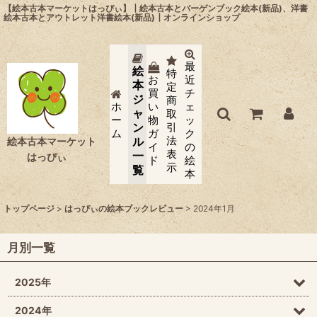
【絵本古本マーケットはっぴぃ】┃絵本古本とバーゲンブック絵本(新品)、洋書
絵本古本とアウトレット洋書絵本(新品)┃オンラインショップ
最
絵
特
お
近
本
定
買
チ
ジ
商
ホ
い
ェ
ャ
取
ー
物
ッ
ン
引
ム
ガ
ク
法
ル
絵本古本マーケット
イ
の
表
一
はっぴぃ
ド
絵
示
覧
本
トップページ
>
はっぴぃの絵本ブックレビュー
>
2024年1月
月別一覧
2025年
2024年