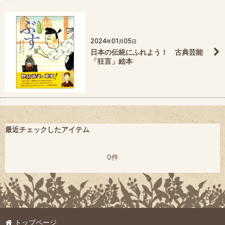
2024
01
05
年
月
日
日本の伝統にふれよう！ 古典芸能
「狂言」絵本
最近チェックしたアイテム
0件
トップページ