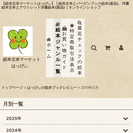
【絵本古本マーケットはっぴぃ】┃絵本古本とバーゲンブック絵本(新品)、洋書
絵本古本とアウトレット洋書絵本(新品)┃オンラインショップ
最
絵
特
お
近
本
定
買
チ
ジ
商
ホ
い
ェ
ャ
取
ー
物
ッ
ン
引
ム
ガ
ク
法
ル
絵本古本マーケット
イ
の
表
一
はっぴぃ
ド
絵
示
覧
本
トップページ
>
はっぴぃの絵本ブックレビュー
>
2019年3月
月別一覧
2025年
2024年