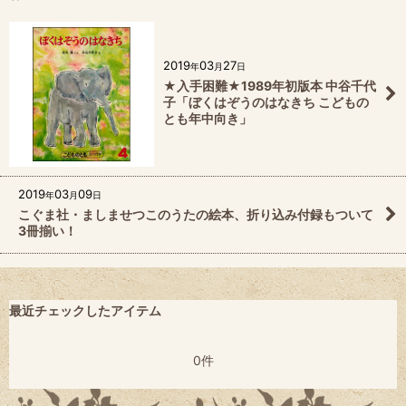
2019
03
27
年
月
日
★入手困難★1989年初版本 中谷千代
子「ぼくはぞうのはなきち こどもの
とも年中向き」
2019
03
09
年
月
日
こぐま社・ましませつこのうたの絵本、折り込み付録もついて
3冊揃い！
最近チェックしたアイテム
0件