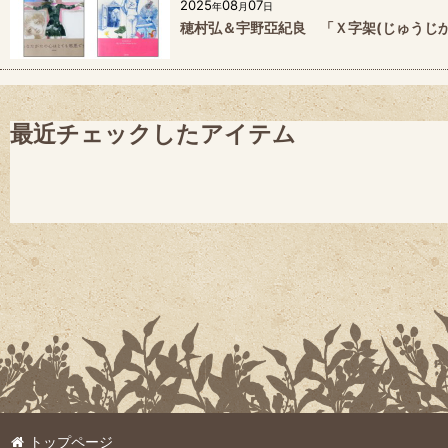
2025
08
07
年
月
日
穂村弘＆宇野亞紀良 「Ｘ字架(じゅうじ
最近チェックしたアイテム
トップページ