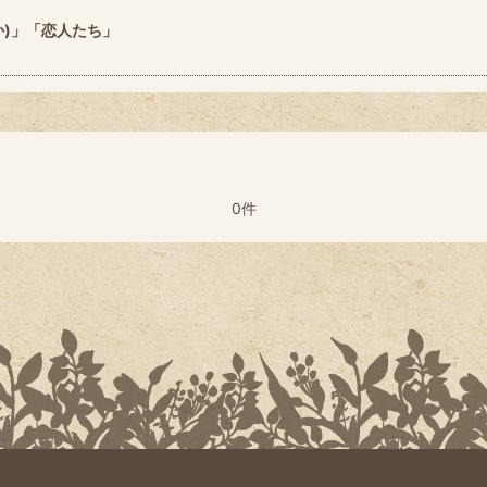
か)」「恋人たち」
0件