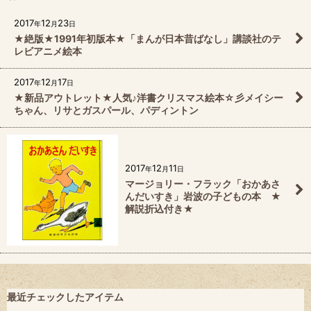
2017
12
23
年
月
日
★絶版★1991年初版本★「まんが日本昔ばなし」講談社のテ
レビアニメ絵本
2017
12
17
年
月
日
★新品アウトレット★人気♪洋書クリスマス絵本☆彡メイシー
ちゃん、リサとガスパール、パディントン
2017
12
11
年
月
日
マージョリー・フラック「おかあさ
んだいすき」岩波の子どもの本 ★
解説折込付き★
最近チェックしたアイテム