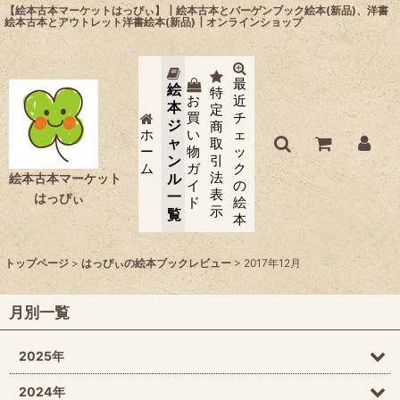
【絵本古本マーケットはっぴぃ】┃絵本古本とバーゲンブック絵本(新品)、洋書
絵本古本とアウトレット洋書絵本(新品)┃オンラインショップ
最
絵
特
お
近
本
定
買
チ
ジ
商
ホ
い
ェ
ャ
取
ー
物
ッ
ン
引
ム
ガ
ク
法
ル
絵本古本マーケット
イ
の
表
一
はっぴぃ
ド
絵
示
覧
本
トップページ
>
はっぴぃの絵本ブックレビュー
>
2017年12月
月別一覧
2025年
2024年