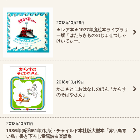
2018
10
29
年
月
日
★レア本★1977年度絵本ライブラリ
ー版「はたらきもののじょせつしゃ
けいてぃー」
2018
10
19
年
月
日
かこさとしおはなしのほん「からす
のそばやさん」
2018
10
11
年
月
日
1986年(昭和61年)初版・チャイルド本社版大型本「赤い鳥青
い鳥」書き下ろし童謡詩＆楽譜集