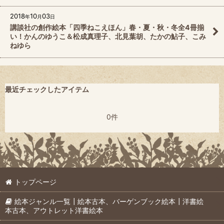
2018
10
03
年
月
日
講談社の創作絵本「四季ねこえほん」春・夏・秋・冬全4冊揃
い！かんのゆうこ＆松成真理子、北見葉胡、たかの鮎子、こみ
ねゆら
最近チェックしたアイテム
0件
トップページ
絵本ジャンル一覧┃絵本古本、バーゲンブック絵本┃洋書絵
本古本、アウトレット洋書絵本