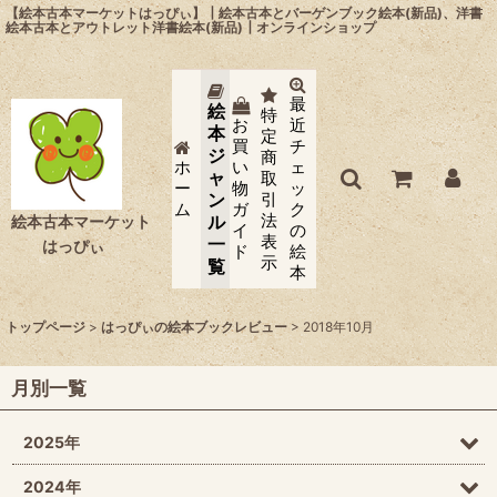
【絵本古本マーケットはっぴぃ】┃絵本古本とバーゲンブック絵本(新品)、洋書
絵本古本とアウトレット洋書絵本(新品)┃オンラインショップ
最
絵
特
お
近
本
定
買
チ
ジ
商
ホ
い
ェ
ャ
取
ー
物
ッ
ン
引
ム
ガ
ク
法
ル
絵本古本マーケット
イ
の
表
一
はっぴぃ
ド
絵
示
覧
本
トップページ
>
はっぴぃの絵本ブックレビュー
>
2018年10月
月別一覧
2025年
2024年