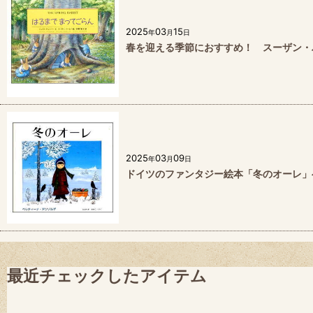
2025
03
15
年
月
日
春を迎える季節におすすめ！ スーザン・
2025
03
09
年
月
日
ドイツのファンタジー絵本「冬のオーレ」
最近チェックしたアイテム