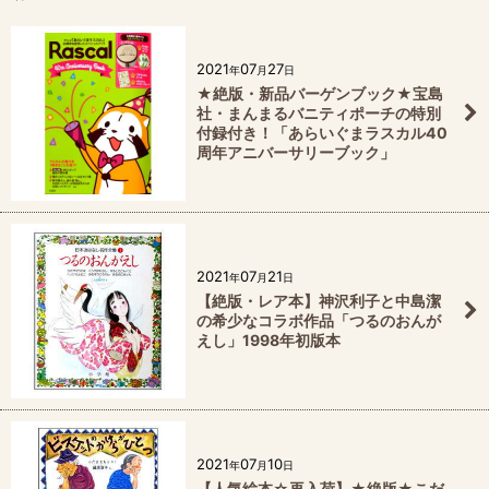
2021
07
27
年
月
日
★絶版・新品バーゲンブック★宝島
社・まんまるバニティポーチの特別
付録付き！「あらいぐまラスカル40
周年アニバーサリーブック」
2021
07
21
年
月
日
【絶版・レア本】神沢利子と中島潔
の希少なコラボ作品「つるのおんが
えし」1998年初版本
2021
07
10
年
月
日
【人気絵本☆再入荷】★絶版★こだ