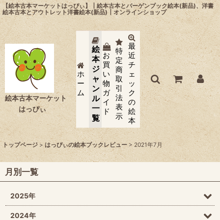
【絵本古本マーケットはっぴぃ】┃絵本古本とバーゲンブック絵本(新品)、洋書
絵本古本とアウトレット洋書絵本(新品)┃オンラインショップ
最
絵
特
お
近
本
定
買
チ
ジ
商
ホ
い
ェ
ャ
取
ー
物
ッ
ン
引
ム
ガ
ク
法
ル
絵本古本マーケット
イ
の
表
一
はっぴぃ
ド
絵
示
覧
本
トップページ
>
はっぴぃの絵本ブックレビュー
>
2021年7月
月別一覧
2025年
2024年