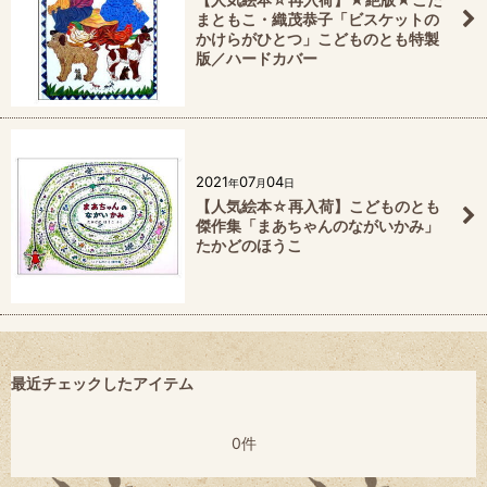
まともこ・織茂恭子「ビスケットの
かけらがひとつ」こどものとも特製
版／ハードカバー
2021
07
04
年
月
日
【人気絵本☆再入荷】こどものとも
傑作集「まあちゃんのながいかみ」
たかどのほうこ
最近チェックしたアイテム
0件