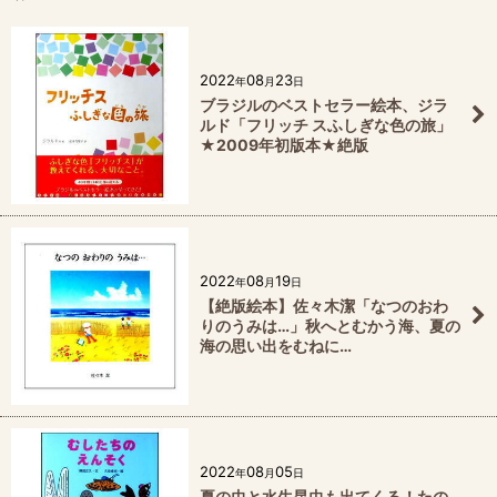
2022
08
23
年
月
日
ブラジルのベストセラー絵本、ジラ
ルド「フリッチ スふしぎな色の旅」
★2009年初版本★絶版
2022
08
19
年
月
日
【絶版絵本】佐々木潔「なつのおわ
りのうみは…」秋へとむかう海、夏の
海の思い出をむねに…
2022
08
05
年
月
日
夏の虫と水生昆虫も出てくる！たの