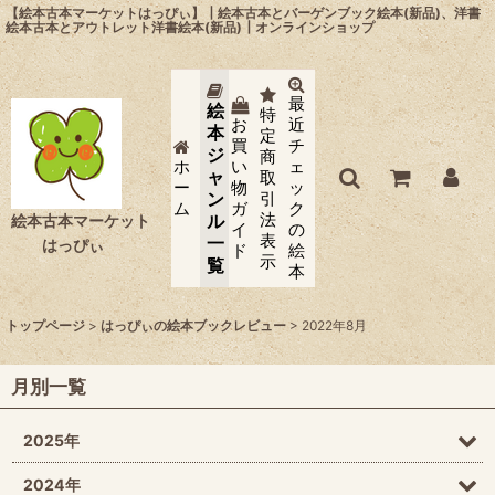
【絵本古本マーケットはっぴぃ】┃絵本古本とバーゲンブック絵本(新品)、洋書
絵本古本とアウトレット洋書絵本(新品)┃オンラインショップ
最
絵
特
お
近
本
定
買
チ
ジ
商
ホ
い
ェ
ャ
取
ー
物
ッ
ン
引
ム
ガ
ク
法
ル
絵本古本マーケット
イ
の
表
一
はっぴぃ
ド
絵
示
覧
本
トップページ
>
はっぴぃの絵本ブックレビュー
>
2022年8月
月別一覧
2025年
2024年