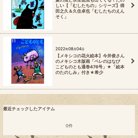
しい【「むしたちの」シリーズ】得
田之久＆久住卓也「むしたちのえん
そく」
2022
08
04
年
月
日
【メキシコの花火絵本】今井俊さん
のメキシコ木版画「ペレのはなび
こどものとも通巻476号」★「絵本
のたのしみ」付き★希少
最近チェックしたアイテム
0件