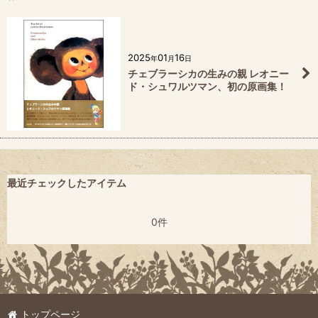
2025
01
16
年
月
日
チェブラーシカの生みの親 レオニー
ド・シュワルツマン、初の原画集！
最近チェックしたアイテム
0件
トップページ