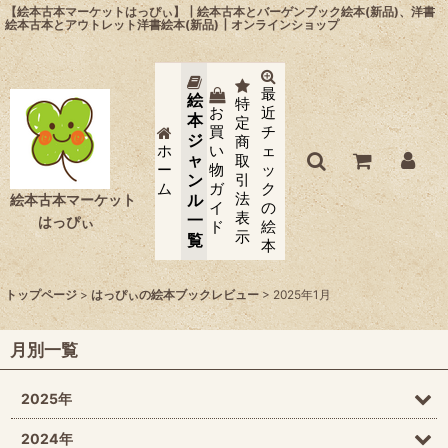
【絵本古本マーケットはっぴぃ】┃絵本古本とバーゲンブック絵本(新品)、洋書
絵本古本とアウトレット洋書絵本(新品)┃オンラインショップ
最
絵
特
お
近
本
定
買
チ
ジ
商
ホ
い
ェ
ャ
取
ー
物
ッ
ン
引
ム
ガ
ク
法
ル
絵本古本マーケット
イ
の
表
一
はっぴぃ
ド
絵
示
覧
本
トップページ
>
はっぴぃの絵本ブックレビュー
>
2025年1月
月別一覧
2025年
2024年