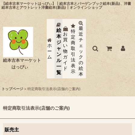
【絵本古本マーケットはっぴぃ】┃絵本古本とバーゲンブック絵本(新品)、洋書
絵本古本とアウトレット洋書絵本(新品)┃オンラインショップ
最
絵
特
お
近
本
定
買
チ
ジ
商
ホ
い
ェ
ャ
取
ー
物
ッ
ン
引
ム
ガ
ク
法
ル
絵本古本マーケット
イ
の
表
一
はっぴぃ
ド
絵
示
覧
本
トップページ
>
特定商取引法表示(店舗のご案内)
特定商取引法表示(店舗のご案内)
販売主