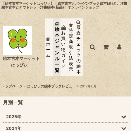
【絵本古本マーケットはっぴぃ】┃絵本古本とバーゲンブック絵本(新品)、洋書
絵本古本とアウトレット洋書絵本(新品)┃オンラインショップ
最
絵
特
お
近
本
定
買
チ
ジ
商
ホ
い
ェ
ャ
取
ー
物
ッ
ン
引
ム
ガ
ク
法
ル
絵本古本マーケット
イ
の
表
一
はっぴぃ
ド
絵
示
覧
本
トップページ
>
はっぴぃの絵本ブックレビュー
>
2017年6月
月別一覧
2025年
2024年