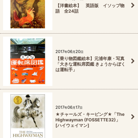
【洋書絵本】 英語版 イソップ物
語 全24話
2017
06
20
年
月
日
【乗り物図鑑絵本】元浦年康・写真
「大きな運転席図鑑 きょうからぼく
は運転手」
2017
06
17
年
月
日
★チャールズ・キーピング★「The
Highwayman (FOSSETTE32)」
[ハイウェイマン]