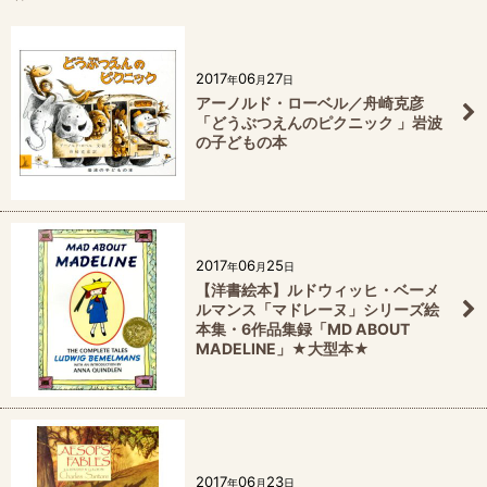
2017
06
27
年
月
日
アーノルド・ローベル／舟崎克彦
「どうぶつえんのピクニック 」岩波
の子どもの本
2017
06
25
年
月
日
【洋書絵本】ルドウィッヒ・ベーメ
ルマンス「マドレーヌ」シリーズ絵
本集・6作品集録「MD ABOUT
MADELINE」★大型本★
2017
06
23
年
月
日