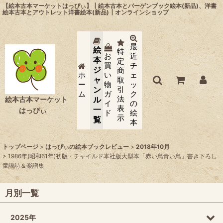
【絵本古本マーケットはっぴぃ】┃絵本古本とバーゲンブック絵本(新品)、洋書
絵本古本とアウトレット洋書絵本(新品)┃オンラインショップ
最
絵
特
お
近
本
定
買
チ
ジ
商
ホ
い
ェ
ャ
取
ー
物
ッ
ン
引
ム
ガ
ク
法
ル
絵本古本マーケット
イ
の
表
一
はっぴぃ
ド
絵
示
覧
本
トップページ
>
はっぴぃの絵本ブックレビュー
>
2018年10月
>
1986年(昭和61年)初版・チャイルド本社版大型本「赤い鳥青い鳥」書き下ろし
童謡詩＆楽譜集
月別一覧
2025年