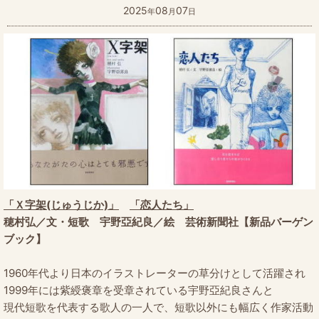
2025
08
07
年
月
日
「Ｘ字架(じゅうじか)」
「恋人たち」
穂村弘／文・短歌 宇野亞紀良／絵 芸術新聞社【新品バーゲン
ブック】
1960年代より日本のイラストレーターの草分けとして活躍され
1999年には紫綬褒章を受章されている宇野亞紀良さんと
現代短歌を代表する歌人の一人で、短歌以外にも幅広く作家活動