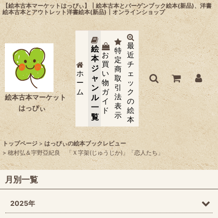
【絵本古本マーケットはっぴぃ】┃絵本古本とバーゲンブック絵本(新品)、洋書
絵本古本とアウトレット洋書絵本(新品)┃オンラインショップ
最
絵
特
お
近
本
定
買
チ
ジ
商
ホ
い
ェ
ャ
取
ー
物
ッ
ン
引
ム
ガ
ク
法
ル
絵本古本マーケット
イ
の
表
一
はっぴぃ
ド
絵
示
覧
本
トップページ
>
はっぴぃの絵本ブックレビュー
>
穂村弘＆宇野亞紀良 「Ｘ字架(じゅうじか)」「恋人たち」
月別一覧
2025年