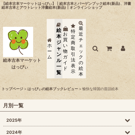
【絵本古本マーケットはっぴぃ】┃絵本古本とバーゲンブック絵本(新品)、洋書
絵本古本とアウトレット洋書絵本(新品)┃オンラインショップ
最
絵
特
お
近
本
定
買
チ
ジ
商
ホ
い
ェ
ャ
取
ー
物
ッ
ン
引
ム
ガ
ク
法
ル
絵本古本マーケット
イ
の
表
一
はっぴぃ
ド
絵
示
覧
本
トップページ
>
はっぴぃの絵本ブックレビュー
>
愉快な韓国の昔話絵本
月別一覧
2025年
2024年