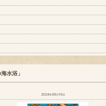
の海水浴」
2024
09
10
年
月
日