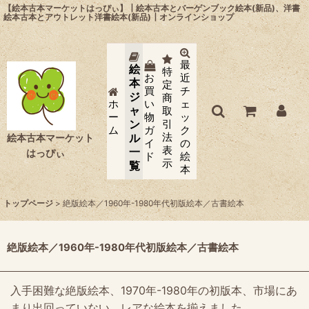
【絵本古本マーケットはっぴぃ】┃絵本古本とバーゲンブック絵本(新品)、洋書
絵本古本とアウトレット洋書絵本(新品)┃オンラインショップ
最
絵
特
お
近
本
定
買
チ
ジ
商
ホ
い
ェ
ャ
取
ー
物
ッ
ン
引
ム
ガ
ク
法
ル
絵本古本マーケット
イ
の
表
一
はっぴぃ
ド
絵
示
覧
本
トップページ
>
絶版絵本／1960年-1980年代初版絵本／古書絵本
絶版絵本／1960年-1980年代初版絵本／古書絵本
入手困難な絶版絵本、1970年-1980年の初版本、市場にあ
まり出回っていない、レアな絵本を揃えました。