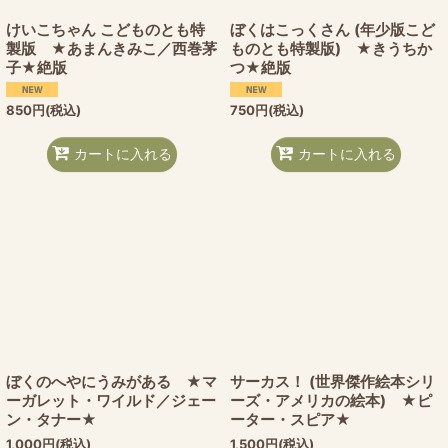
けいこちゃん こどものとも特
ぼくはこっくさん (年少版こど
製版 ★あまんきみこ／西巻茅
ものとも特製版) ★きうちか
子★絶版
つ★絶版
850
円
(税込)
750
円
(税込)
カートに入れる
カートに入れる
ぼくのへやにうみがある ★マ
サーカス！ (世界傑作絵本シリ
ーガレット・ワイルド／ジェー
ーズ・アメリカの絵本) ★ピ
ン・タナー★
ーター・スピア★
1,000
円
(税込)
1,500
円
(税込)