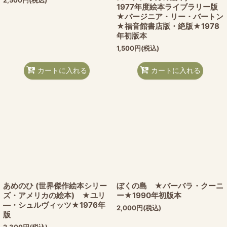
1977年度絵本ライブラリー版
★バージニア・リー・バートン
★福音館書店版・絶版★1978
年初版本
1,500
円
(税込)
カートに入れる
カートに入れる
あめのひ (世界傑作絵本シリー
ぼくの島 ★バーバラ・クーニ
ズ・アメリカの絵本) ★ユリ
ー★1990年初版本
―・シュルヴィッツ★1976年
2,000
円
(税込)
版
2,300
円
(税込)