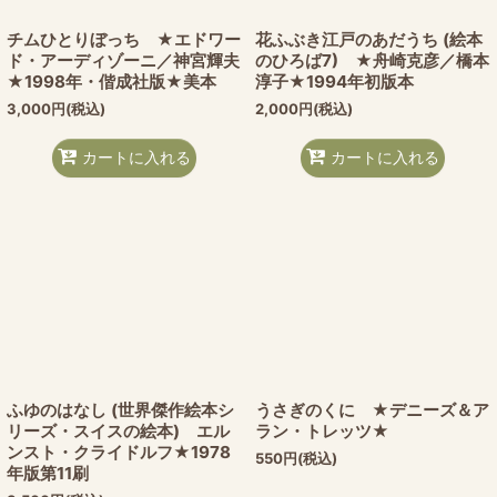
チムひとりぼっち ★エドワー
花ふぶき江戸のあだうち (絵本
ド・アーディゾーニ／神宮輝夫
のひろば7) ★舟崎克彦／橋本
★1998年・偕成社版★美本
淳子★1994年初版本
3,000
円
(税込)
2,000
円
(税込)
カートに入れる
カートに入れる
ふゆのはなし (世界傑作絵本シ
うさぎのくに ★デニーズ＆ア
リーズ・スイスの絵本) エル
ラン・トレッツ★
ンスト・クライドルフ★1978
550
円
(税込)
年版第11刷