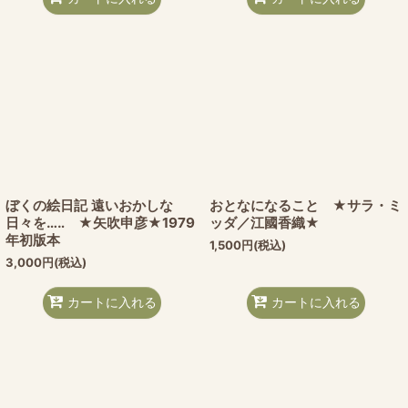
ぼくの絵日記 遠いおかしな
おとなになること ★サラ・ミ
日々を…‥ ★矢吹申彦★1979
ッダ／江國香織★
年初版本
1,500
円
(税込)
3,000
円
(税込)
カートに入れる
カートに入れる