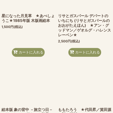
星になった月見草 ★あべしょ
リサとガスパール デパートの
うこ★1985年版 木版画絵本
いちにち (リサとガスパールの
おおがたえほん) ★アン・グ
1,500
円
(税込)
ッドマン／ゲオルグ・ハレンス
レーベン★
2,500
円
(税込)
カートに入れる
カートに入れる
絵本版 象の背中 －旅立つ日－
ももたろう ★代田昇／箕田源