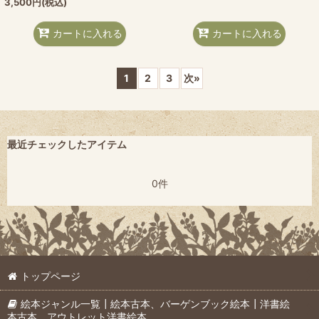
3,500
円
(税込)
カートに入れる
カートに入れる
1
2
3
次
»
最近チェックしたアイテム
0件
トップページ
絵本ジャンル一覧┃絵本古本、バーゲンブック絵本┃洋書絵
本古本、アウトレット洋書絵本