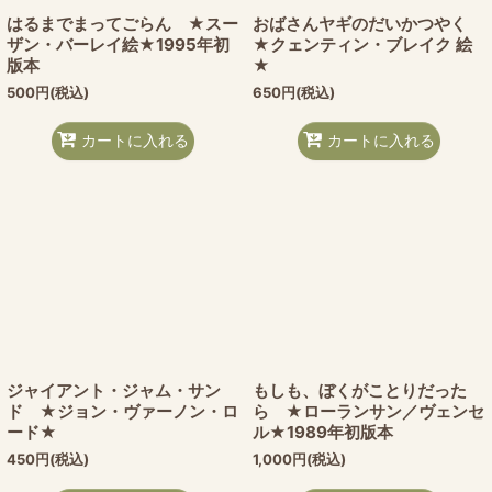
はるまでまってごらん ★スー
おばさんヤギのだいかつやく
ザン・バーレイ絵★1995年初
★クェンティン・ブレイク 絵
版本
★
500
円
(税込)
650
円
(税込)
カートに入れる
カートに入れる
ジャイアント・ジャム・サン
もしも、ぼくがことりだった
ド ★ジョン・ヴァーノン・ロ
ら ★ローランサン／ヴェンセ
ード★
ル★1989年初版本
450
円
(税込)
1,000
円
(税込)