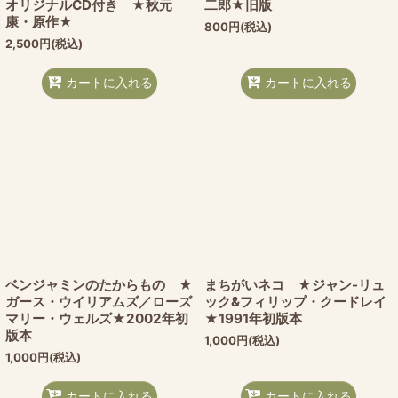
オリジナルCD付き ★秋元
二郎★旧版
康・原作★
800
円
(税込)
2,500
円
(税込)
カートに入れる
カートに入れる
ベンジャミンのたからもの ★
まちがいネコ ★ジャン-リュ
ガース・ウイリアムズ／ローズ
ック&フィリップ・クードレイ
マリー・ウェルズ★2002年初
★1991年初版本
版本
1,000
円
(税込)
1,000
円
(税込)
カートに入れる
カートに入れる