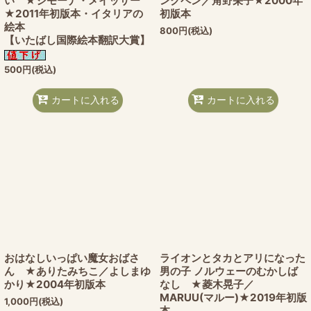
い ★シモーナ・メイッサー
ンクペン／角野栄子★2000年
★2011年初版本・イタリアの
初版本
絵本
800
円
(税込)
【いたばし国際絵本翻訳大賞】
500
円
(税込)
カートに入れる
カートに入れる
おはなしいっぱい魔女おばさ
ライオンとタカとアリになった
ん ★ありたみちこ／よしまゆ
男の子 ノルウェーのむかしば
かり★2004年初版本
なし ★菱木晃子／
MARUU(マルー)★2019年初版
1,000
円
(税込)
本