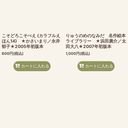
こそどろこそべえ (カラフルえ
りゅうのめのなみだ 名作絵本
ほん14) ★かさいまり／永井
ライブラリー ★浜田廣介／太
郁子★2005年初版本
田大八★2007年初版本
800
円
(税込)
1,000
円
(税込)
カートに入れる
カートに入れる