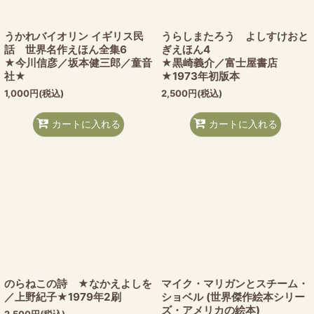
うかれバイオリン イギリス民
うらしまたろう よしすけおと
話 世界名作えほん全集6
ぎえほん4
★今川信彦／坂本健三郎／童音
★黒崎義介／富士屋書店
社★
★1973年初版本
1,000
円
(税込)
2,500
円
(税込)
カートに入れる
カートに入れる
のらねこの詩 ★なかえよしを
マイク・マリガンとスチーム・
／上野紀子★1979年2刷
ショベル (世界傑作絵本シリー
ズ・アメリカの絵本)
2,500
円
(税込)