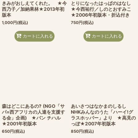
きみがおしえてくれた。 ★今
とりになったはっぱのはなし
西乃子／加納果林★2013年初
★今西祐行／しのとおすみこ
版本
★2006年初版本・折込付き
1,000
円
(税込)
750
円
(税込)
カートに入れる
カートに入れる
森はどこにあるの? (NGO「サ
あいさつはなかまのしるし
パ=西アフリカの人達を支援す
NHKみんなのうた「ハーイ!グ
る会」企画) ★バン チハル
ラスホッパー」より ★高見の
★2001年初版本
っぽ★2007年初版本
650
円
(税込)
850
円
(税込)