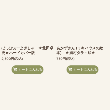
ぽっぽぉーよぎしゃ ★北田卓
あかずきん (ミキハウスの絵
史★ハードカバー版
本) ★湯村タラ・絵★
2,500
円
(税込)
750
円
(税込)
カートに入れる
カートに入れる