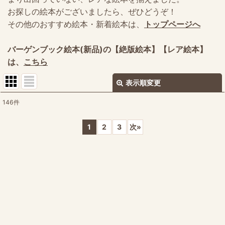
お探しの絵本がございましたら、ぜひどうぞ！
その他のおすすめ絵本・新着絵本は、
トップページへ
バーゲンブック絵本(新品)の【絶版絵本】【レア絵本】
は、
こちら
表示順変更
閉じる
146
件
表示数
:
1
2
3
次
»
並び順
:
絞り込む