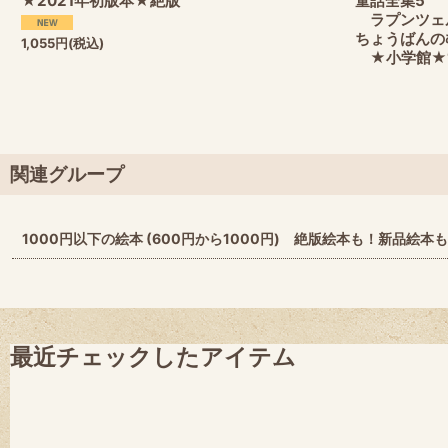
★2021年初版本★絶版
童話全集5
ラプンツェ
ちょうばんの
1,055
円
(税込)
★小学館★1
関連グループ
1000円以下の絵本 (600円から1000円) 絶版絵本も！新品絵本
最近チェックしたアイテム