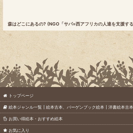
森はどこにあるの? (NGO「サパ=西アフリカの人達を支援する
トップページ
絵本ジャンル一覧┃絵本古本、バーゲンブック絵本┃洋書絵本古
お買い得絵本・おすすめ絵本
お気に入り