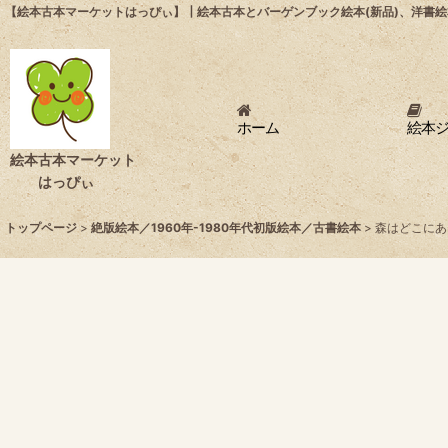
【絵本古本マーケットはっぴぃ】┃絵本古本とバーゲンブック絵本(新品)、洋書絵
ホーム
絵本
絵本古本マーケット
はっぴぃ
トップページ
>
絶版絵本／1960年-1980年代初版絵本／古書絵本
>
森はどこにあ