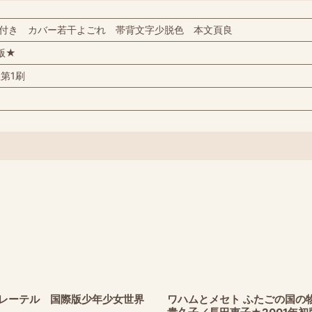
付き カバー若干よごれ 帯背文字少脱色 本文頁良
版★
初版第1刷
レーテル 国際版少年少女世界
ワハムとメセト ふたごの国の