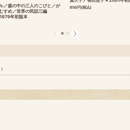
貴久子／長田恵子★2001年初
ル／森の中の三人のこびと／が
850
円
(税込)
むすめ／世界の民話三編
979年初版本
も！