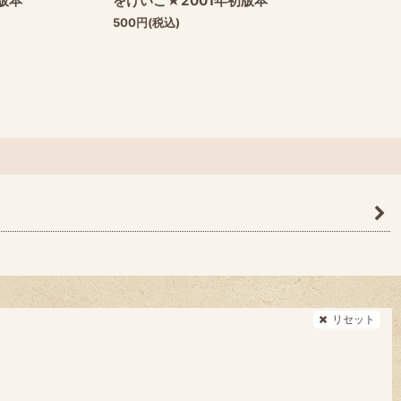
版本
をけいこ★2001年初版本
500
円
(税込)
リセット