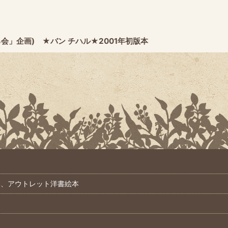
会」企画) ★バン チハル★2001年初版本
本、アウトレット洋書絵本