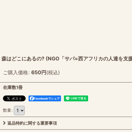
森はどこにあるの? (NGO「サパ=西アフリカの人達を支援
ご購入価格
:
650
円
(税込)
在庫数1冊
Facebookでシェア
数量
:
返品特約に関する重要事項