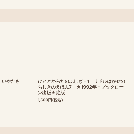
、いやだも
ひととからだのふしぎ・1 リドルはかせの
ちしきのえほん7 ★1992年・ブックロー
ン出版★絶版
1,500
円
(税込)