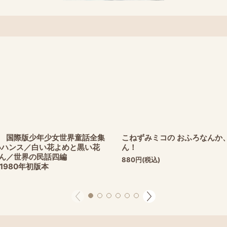
 国際版少年少女世界童話全集
こねずみミコの おふろなんか
いハンス／白い花よめと黒い花
ん！
ん／世界の民話四編
880
円
(税込)
980年初版本