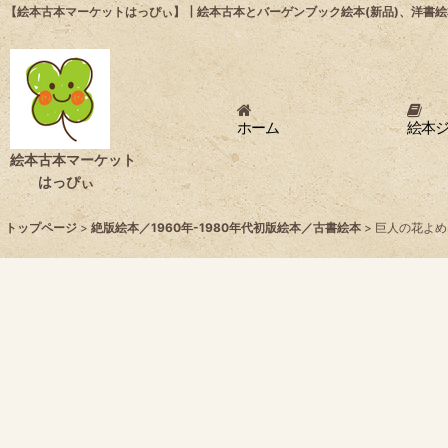
【絵本古本マーケットはっぴぃ】┃絵本古本とバーゲンブック絵本(新品)、洋書絵
ホーム
絵本
絵本古本マーケット
はっぴぃ
トップページ
>
絶版絵本／1960年-1980年代初版絵本／古書絵本
>
巨人の花よめ