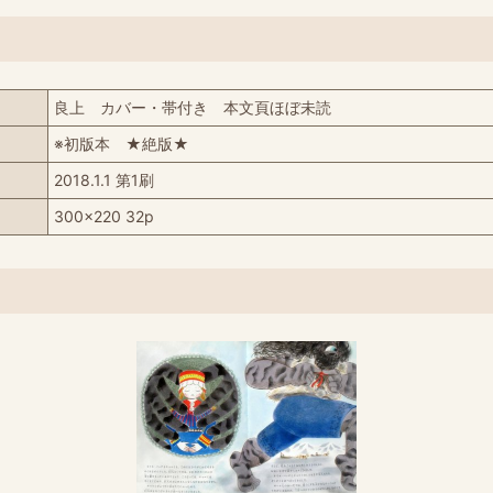
良上 カバー・帯付き 本文頁ほぼ未読
※初版本 ★絶版★
2018.1.1 第1刷
300x220 32p