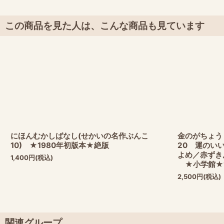
この商品を見た人は、こんな商品も見ています
にほんむかしばなし(せかいの名作ぶんこ
金のがちょう
10) ★1980年初版本★絶版
20 運のい
よめ／赤ずき
1,400
円
(税込)
★小学館★1
2,500
円
(税込)
関連グループ