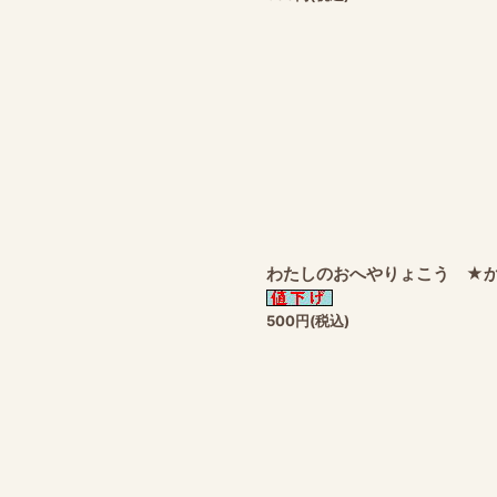
わたしのおへやりょこう ★か
500
円
(税込)