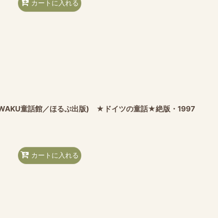
カートに入れる
WAKU童話館／ほるぷ出版) ★ドイツの童話★絶版・1997
カートに入れる