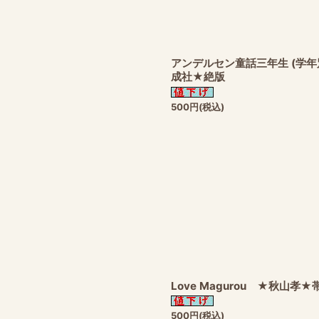
アンデルセン童話三年生 (学
成社★絶版
500
円
(税込)
Love Magurou ★秋山孝
500
円
(税込)