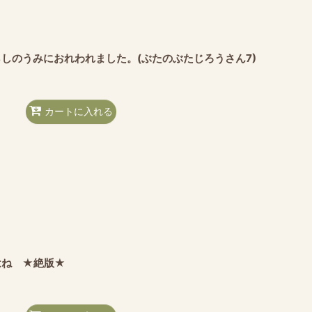
しのうみにおれわれました。(ぶたのぶたじろうさん7)
カートに入れる
はね ★絶版★