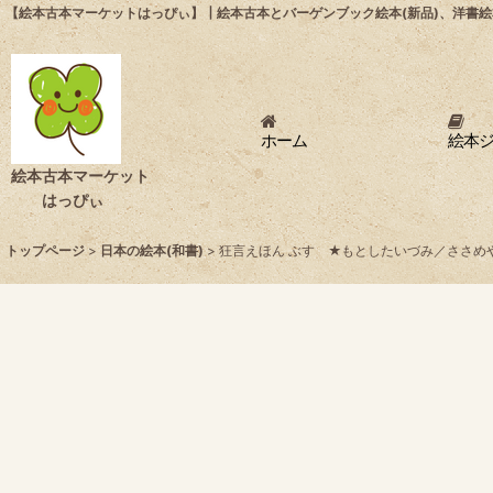
【絵本古本マーケットはっぴぃ】┃絵本古本とバーゲンブック絵本(新品)、洋書絵
ホーム
絵本
絵本古本マーケット
はっぴぃ
トップページ
>
日本の絵本(和書)
>
狂言えほん ぶす ★もとしたいづみ／ささめや