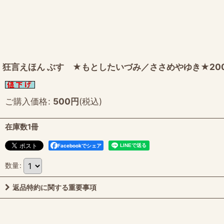
狂言えほん ぶす ★もとしたいづみ／ささめやゆき★20
ご購入価格
:
500
円
(税込)
在庫数1冊
Facebookでシェア
数量
:
返品特約に関する重要事項