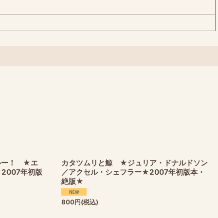
ルー！ ★エ
カタツムリと鯨 ★ジュリア・ドナルドソン
2007年初版
／アクセル・シェフラー★2007年初版本・
絶版★
800
円
(税込)