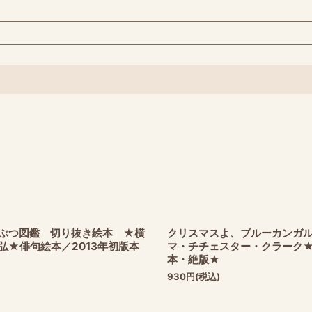
ぶつ図鑑 切り抜き絵本 ★横
クリスマスよ、ブルーカンガ
弘★俳句絵本／2013年初版本
マ・チチェスター・クラーク★
本・絶版★
930
円
(税込)