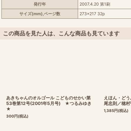
発行年
2007.4.20 第1刷
サイズ(mm),ページ数
273x217 32p
この商品を見た人は、こんな商品も見ています
あきちゃんのオルゴール こどものせかい第
えほん・どう
53巻第12号(2001年5月号) ★つるみゆき
尾忠則／穂村
★
1,385
円
(税込)
300
円
(税込)