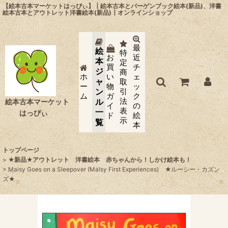
【絵本古本マーケットはっぴぃ】┃絵本古本とバーゲンブック絵本(新品)、洋書
絵本古本とアウトレット洋書絵本(新品)┃オンラインショップ
最
絵
特
お
近
本
定
買
チ
ジ
商
ホ
い
ェ
ャ
取
ー
物
ッ
ン
引
ム
ガ
ク
法
ル
絵本古本マーケット
イ
の
表
一
はっぴぃ
ド
絵
示
覧
本
トップページ
>
★新品★アウトレット 洋書絵本 赤ちゃんから！しかけ絵本も！
>
Maisy Goes on a Sleepover (Maisy First Experiences) ★ルーシー・カズン
ズ★