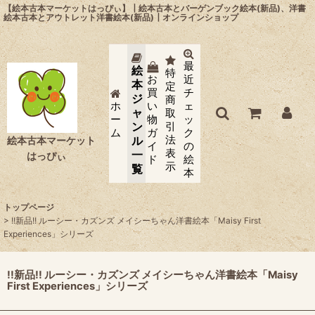
【絵本古本マーケットはっぴぃ】┃絵本古本とバーゲンブック絵本(新品)、洋書
絵本古本とアウトレット洋書絵本(新品)┃オンラインショップ
最
絵
特
お
近
本
定
買
チ
ジ
商
ホ
い
ェ
ャ
取
ー
物
ッ
ン
引
ム
ガ
ク
法
ル
絵本古本マーケット
イ
の
表
一
はっぴぃ
ド
絵
示
覧
本
トップページ
>
!!新品!! ルーシー・カズンズ メイシーちゃん洋書絵本「Maisy First
Experiences」シリーズ
!!新品!! ルーシー・カズンズ メイシーちゃん洋書絵本「Maisy
First Experiences」シリーズ