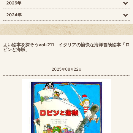
2025年
2024年
よい絵本を探そうvol-211 イタリアの愉快な海洋冒険絵本「ロ
ビンと海賊」
2025
08
22
年
月
日