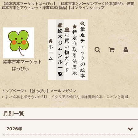
【絵本古本マーケットはっぴぃ】┃絵本古本とバーゲンブック絵本(新品)、洋書
絵本古本とアウトレット洋書絵本(新品)┃オンラインショップ
最
絵
特
お
近
本
定
買
チ
ジ
商
ホ
い
ェ
ャ
取
ー
物
ッ
ン
引
ム
ガ
ク
法
ル
絵本古本マーケット
イ
の
表
一
はっぴぃ
ド
絵
示
覧
本
トップページ
>
【はっぴぃ】メールマガジン
>
よい絵本を探そうvol-211 イタリアの愉快な海洋冒険絵本「ロビンと海賊」
月別一覧
2026年