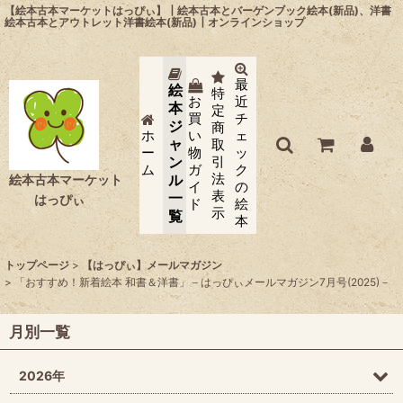
【絵本古本マーケットはっぴぃ】┃絵本古本とバーゲンブック絵本(新品)、洋書
絵本古本とアウトレット洋書絵本(新品)┃オンラインショップ
最
絵
特
お
近
本
定
買
チ
ジ
商
ホ
い
ェ
ャ
取
ー
物
ッ
ン
引
ム
ガ
ク
法
ル
絵本古本マーケット
イ
の
表
一
はっぴぃ
ド
絵
示
覧
本
トップページ
>
【はっぴぃ】メールマガジン
>
「おすすめ！新着絵本 和書＆洋書」－はっぴぃメールマガジン7月号(2025)－
月別一覧
2026年