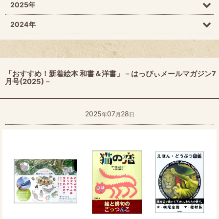
2025年
2024年
「おすすめ！新着絵本 和書＆洋書」－はっぴぃメールマガジン7
月号(2025)－
2025
07
28
年
月
日