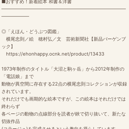
■おすすめ！新着絵本 和書＆洋書
━━━━━━━━━━━━━━━━━━━━━━━━━━━
━━━━━━
◎「えほん・どうぶつ図鑑」
横尾忠則／絵 穂村弘／文 芸術新聞社【新品バーゲンブ
ック】
https://ehonhappy.ocnk.net/product/13433
1973年制作のタイトル「大沼と駒ヶ岳」から2012年制作の
「電話娘」まで
動物が異空間に存在する22点の横尾忠則コレクションが収録
されています。
それだけでも画期的な絵本ですが、この絵本はそれだけでは
終わらず
各ページの動物の点線部分を読者が鋏で切り抜いて、新たな
切抜作品
(コラージュ)を完成させるという趣向を凝らしています。