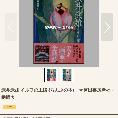
武井武雄 イルフの王様 (らんぷの本) ★河出書房新社・
絶版★