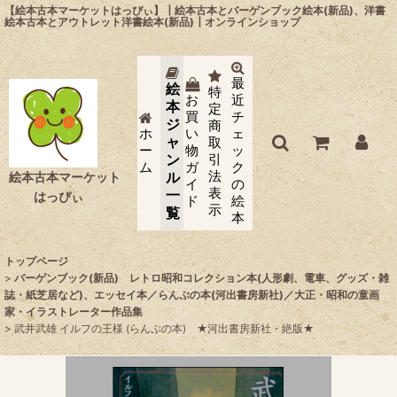
【絵本古本マーケットはっぴぃ】┃絵本古本とバーゲンブック絵本(新品)、洋書
絵本古本とアウトレット洋書絵本(新品)┃オンラインショップ
最
絵
特
お
近
本
定
買
チ
ジ
商
ホ
い
ェ
ャ
取
ー
物
ッ
ン
引
ム
ガ
ク
法
ル
絵本古本マーケット
イ
の
表
一
はっぴぃ
ド
絵
示
覧
本
トップページ
>
バーゲンブック(新品) レトロ昭和コレクション本(人形劇、電車、グッズ・雑
誌・紙芝居など)、エッセイ本／らんぷの本(河出書房新社)／大正・昭和の童画
家・イラストレーター作品集
>
武井武雄 イルフの王様 (らんぷの本) ★河出書房新社・絶版★