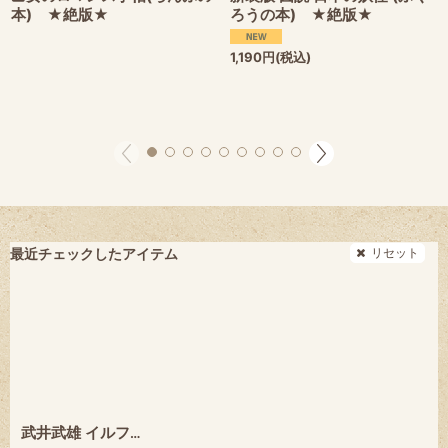
本) ★絶版★
ろうの本) ★絶版★
1,190
円
(税込)
リセット
最近チェックしたアイテム
武井武雄 イルフの王様 (らんぷの本) ★河出書房新社・絶版★