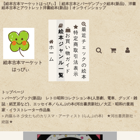
【絵本古本マーケットはっぴぃ】┃絵本古本とバーゲンブック絵本(新品)、洋書
絵本古本とアウトレット洋書絵本(新品)┃オンラインショップ
最
絵
特
お
近
本
定
買
チ
ジ
商
ホ
い
ェ
ャ
取
ー
物
ッ
ン
引
ム
ガ
ク
法
ル
絵本古本マーケット
イ
の
表
一
はっぴぃ
ド
絵
示
覧
本
トップページ
>
バーゲンブック(新品) レトロ昭和コレクション本(人形劇、電車、グッズ・雑
誌・紙芝居など)、エッセイ本／らんぷの本(河出書房新社)／大正・昭和の童画
家・イラストレーター作品集
>
内藤ルネ 少女たちのカリスマ・アーティスト (らんぷの本) ★河出書房新社・
絶版★