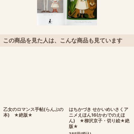
この商品を見た人は、こんな商品も見ています
乙女のロマンス手帖(らんぷの
はちかづき せかいめいさくア
本) ★絶版★
ニメえほん16(かわでのえほ
ん) ★柳沢京子・切り絵★絶
版★
385
円
(税込)