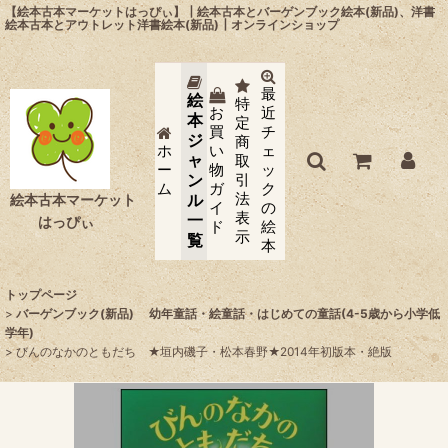
【絵本古本マーケットはっぴぃ】┃絵本古本とバーゲンブック絵本(新品)、洋書
絵本古本とアウトレット洋書絵本(新品)┃オンラインショップ
最
絵
特
お
近
本
定
買
チ
ジ
商
ホ
い
ェ
ャ
取
ー
物
ッ
ン
引
ム
ガ
ク
法
ル
絵本古本マーケット
イ
の
表
一
はっぴぃ
ド
絵
示
覧
本
トップページ
>
バーゲンブック(新品) 幼年童話・絵童話・はじめての童話(4-5歳から小学低
学年)
>
びんのなかのともだち ★垣内磯子・松本春野★2014年初版本・絶版