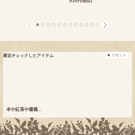
930
円
(税込)
リセット
最近チェックしたアイテム
本や紅茶や薔薇の花 ★陸奥A子★2016年初版本★絶版