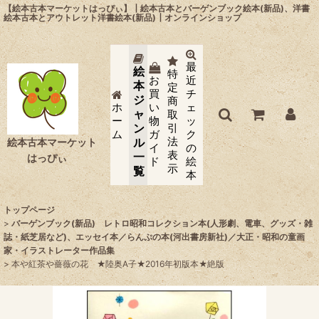
【絵本古本マーケットはっぴぃ】┃絵本古本とバーゲンブック絵本(新品)、洋書
絵本古本とアウトレット洋書絵本(新品)┃オンラインショップ
最
絵
特
お
近
本
定
買
チ
ジ
商
ホ
い
ェ
ャ
取
ー
物
ッ
ン
引
ム
ガ
ク
法
ル
絵本古本マーケット
イ
の
表
一
はっぴぃ
ド
絵
示
覧
本
トップページ
>
バーゲンブック(新品) レトロ昭和コレクション本(人形劇、電車、グッズ・雑
誌・紙芝居など)、エッセイ本／らんぷの本(河出書房新社)／大正・昭和の童画
家・イラストレーター作品集
>
本や紅茶や薔薇の花 ★陸奥A子★2016年初版本★絶版