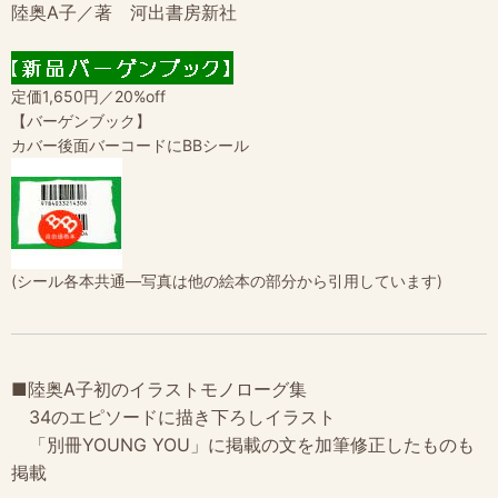
陸奥A子／著 河出書房新社
定価1,650円／20%off
【バーゲンブック】
カバー後面バーコードにBBシール
(シール各本共通―写真は他の絵本の部分から引用しています)
■陸奥A子初のイラストモノローグ集
34のエピソードに描き下ろしイラスト
「別冊YOUNG YOU」に掲載の文を加筆修正したものも
掲載