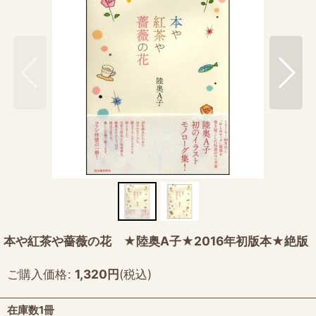
本や紅茶や薔薇の花 ★陸奥A子★2016年初版本★絶版
ご購入価格
:
1,320
円
(税込)
在庫数1冊