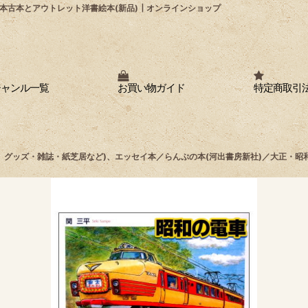
本古本とアウトレット洋書絵本(新品)┃オンラインショップ
ジャンル一覧
お買い物ガイド
特定商取引
車、グッズ・雑誌・紙芝居など)、エッセイ本／らんぷの本(河出書房新社)／大正・