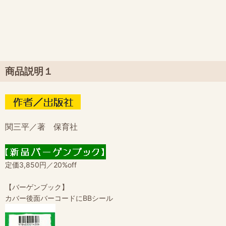
商品説明１
関三平／著 保育社
定価3,850円／20%off
【バーゲンブック】
カバー後面バーコードにBBシール