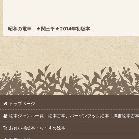
昭和の電車 ★関三平★2014年初版本
トップページ
絵本ジャンル一覧┃絵本古本、バーゲンブック絵本┃洋書絵本古
お買い得絵本・おすすめ絵本