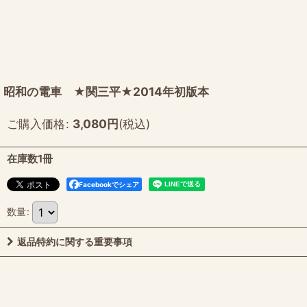
昭和の電車 ★関三平★2014年初版本
ご購入価格
:
3,080
円
(税込)
在庫数1冊
Facebookでシェア
数量
:
返品特約に関する重要事項