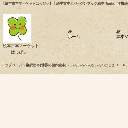
【絵本古本マーケットはっぴぃ】┃絵本古本とバーゲンブック絵本(新品)、洋書絵
ホーム
絵本
絵本古本マーケット
はっぴぃ
トップページ
>
翻訳絵本(世界の傑作絵本)
>
いろいろへんないろのはじまり ★ア