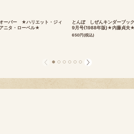
オーバー ★ハリエット・ジィ
とんぼ しぜんキンダーブック
アニタ・ローベル★
9月号(1988年版)★内藤貞夫
650
円
(税込)