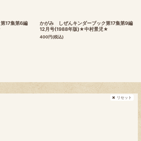
第17集第6編
かがみ しぜんキンダーブック第17集第9編
★
12月号(1988年版)★中村景児★
400
円
(税込)
リセット