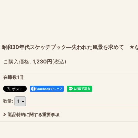
昭和30年代スケッチブック―失われた風景を求めて ★
ご購入価格
:
1,230
円
(税込)
在庫数1冊
Facebookでシェア
数量
:
返品特約に関する重要事項