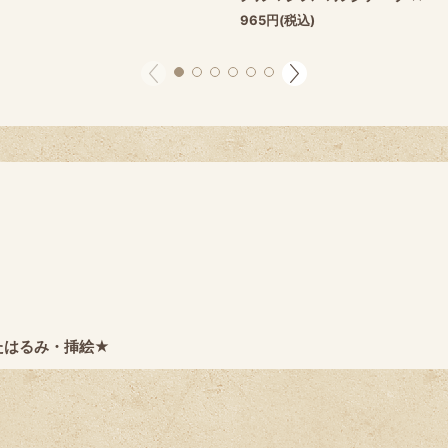
965
円
(税込)
たはるみ・挿絵★