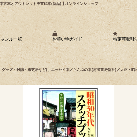
本古本とアウトレット洋書絵本(新品)┃オンラインショップ
ジャンル一覧
お買い物ガイド
特定商取引
車、グッズ・雑誌・紙芝居など)、エッセイ本／らんぷの本(河出書房新社)／大正・