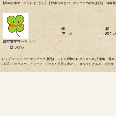
【絵本古本マーケットはっぴぃ】┃絵本古本とバーゲンブック絵本(新品)、洋書絵
ホーム
絵本
絵本古本マーケット
はっぴぃ
トップページ
>
バーゲンブック(新品) レトロ昭和コレクション本(人形劇、電
>
昭和30年代スケッチブック―失われた風景を求めて ★ながたはるみ・挿絵★