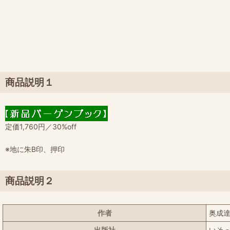
商品説明１
定価1,760円／30%off
※地に朱B印、押印
商品説明２
作者
奥成
出版社
いそ