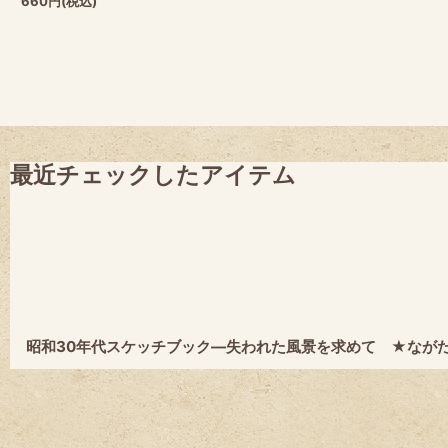
660
円
(税込)
最近チェックしたアイテム
昭和30年代スケッチブック―失われた風景を求めて ★なが