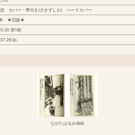
読 カバー・帯付き(少きずしわ) ハードカバー
本 ★旧版★
10.20 第1刷
37 263p
ながたはるみ挿絵