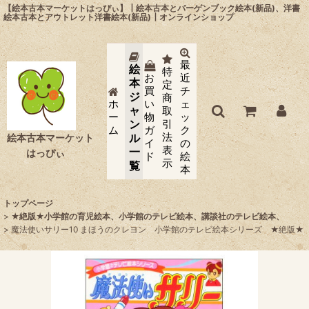
【絵本古本マーケットはっぴぃ】┃絵本古本とバーゲンブック絵本(新品)、洋書
絵本古本とアウトレット洋書絵本(新品)┃オンラインショップ
最
絵
特
お
近
本
定
買
チ
ジ
商
ホ
い
ェ
ャ
取
ー
物
ッ
ン
引
ム
ガ
ク
法
ル
絵本古本マーケット
イ
の
表
一
はっぴぃ
ド
絵
示
覧
本
トップページ
>
★絶版★小学館の育児絵本、小学館のテレビ絵本、講談社のテレビ絵本、
>
魔法使いサリー10 まほうのクレヨン 小学館のテレビ絵本シリーズ ★絶版★