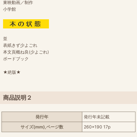
東映動画／制作
小学館
並
表紙きず少よごれ
本文頁概ね良(少よごれ)
ボードブック
★絶版★
商品説明２
発行年
発行年未記載
サイズ(mm),ページ数
260x190 17p