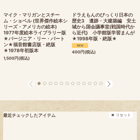
マイク・マリガンとスチー
ドラえもんのびっくり日本の
ム・ショベル (世界傑作絵本シ
歴史3 遺跡・大建築編 安土
リーズ・アメリカの絵本)
城から国会議事堂(戦国時代か
1977年度絵本ライブラリー版
ら近代) 小学館版学習まんが
★バージニア・リー・バート
★1998年版・絶版★
ン★福音館書店版・絶版
★1978年初版本
400
円
(税込)
1,500
円
(税込)
リセット
最近チェックしたアイテム