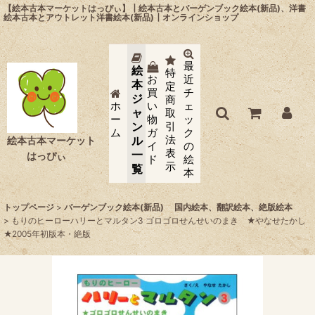
【絵本古本マーケットはっぴぃ】┃絵本古本とバーゲンブック絵本(新品)、洋書
絵本古本とアウトレット洋書絵本(新品)┃オンラインショップ
最
絵
特
お
近
本
定
買
チ
ジ
商
ホ
い
ェ
ャ
取
ー
物
ッ
ン
引
ム
ガ
ク
法
ル
絵本古本マーケット
イ
の
表
一
はっぴぃ
ド
絵
示
覧
本
トップページ
>
バーゲンブック絵本(新品) 国内絵本、翻訳絵本、絶版絵本
>
もりのヒーローハリーとマルタン3 ゴロゴロせんせいのまき ★やなせたかし
★2005年初版本・絶版