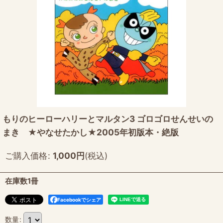
もりのヒーローハリーとマルタン3 ゴロゴロせんせいの
まき ★やなせたかし★2005年初版本・絶版
ご購入価格
:
1,000
円
(税込)
在庫数1冊
Facebookでシェア
数量
: