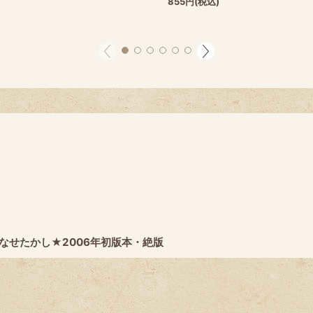
855
円
(税込)
なせたかし★2006年初版本・絶版