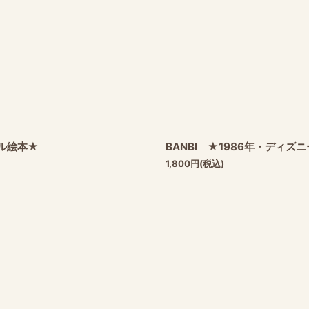
パズル絵本★
BANBI ★1986年・ディ
1,800
円
(税込)