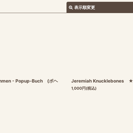
表示順変更
絞り込む
 Böhmen - Popup-Buch (ボヘ
Jeremiah Knucklebo
★
1,000
円
(税込)