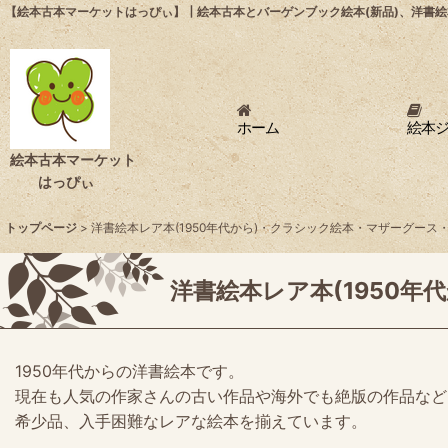
【絵本古本マーケットはっぴぃ】┃絵本古本とバーゲンブック絵本(新品)、洋書絵
ホーム
絵本
絵本古本マーケット
はっぴぃ
トップページ
>
洋書絵本レア本(1950年代から)・クラシック絵本・マザーグース・P
洋書絵本レア本(1950年
1950年代からの洋書絵本です。
現在も人気の作家さんの古い作品や海外でも絶版の作品など
希少品、入手困難なレアな絵本を揃えています。