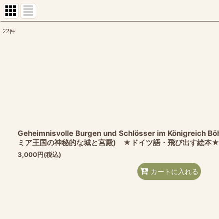
22
件
表示数
:
並び順
:
Geheimnisvolle Burgen und Schlösser im Königreich
ミア王国の神秘的な城と宮殿) ★ドイツ語・飛び出す絵本
3,000
円
(税込)
カートに入れる