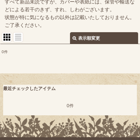
すべて新品未読ですが、カバーや表紙には、保管や輸送な
どによる若干のきず、すれ、しわがございます。
状態が特に気になるもの以外は記載いたしておりません。
ご了承ください。
表示順変更
閉じる
0
件
表示数
:
並び順
:
最近チェックしたアイテム
絞り込む
0件