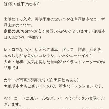
[
お安く値下げ絵本♪
]
出版社より入荷。再版予定のない本や在庫調整本など、新
品未読の本です。
定価の30％off〜
お安くお買い求めいただけます。(絶版本
は10%offや、特価で)
レトロでなつかしい昭和の電車、グッズ、雑誌、紙芝居、
暮らしなどを集めたコレクション本やエッセイ本と
大正・昭和に人気を博した童画家やイラストレーターの作
品集です。
カラーの写真が満載です♪(白黒挿絵もあり)
★絶版本★もございますので、希少なコレクションです。
※バーコードにBBシールなど、バーゲンブックの表示がご
ざいます。