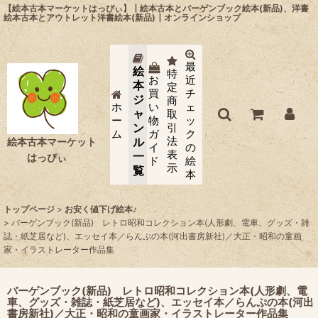
【絵本古本マーケットはっぴぃ】┃絵本古本とバーゲンブック絵本(新品)、洋書
絵本古本とアウトレット洋書絵本(新品)┃オンラインショップ
最
絵
特
お
近
本
定
買
チ
ジ
商
ホ
い
ェ
ャ
取
ー
物
ッ
ン
引
ム
ガ
ク
法
ル
絵本古本マーケット
イ
の
表
一
はっぴぃ
ド
絵
示
覧
本
トップページ
>
お安く値下げ絵本♪
>
バーゲンブック(新品) レトロ昭和コレクション本(人形劇、電車、グッズ・雑
誌・紙芝居など)、エッセイ本／らんぷの本(河出書房新社)／大正・昭和の童画
家・イラストレーター作品集
バーゲンブック(新品) レトロ昭和コレクション本(人形劇、電
車、グッズ・雑誌・紙芝居など)、エッセイ本／らんぷの本(河出
書房新社)／大正・昭和の童画家・イラストレーター作品集