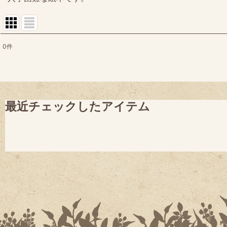
0
件
表示数
:
並び順
:
最近チェックしたアイテム