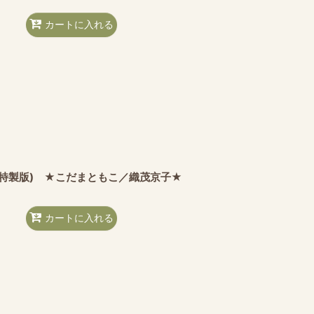
カートに入れる
(特製版) ★こだまともこ／織茂京子★
カートに入れる