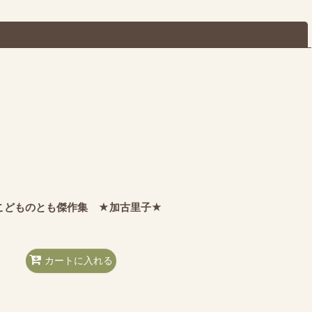
閉じる
こどものとも傑作集 ★加古里子★
カートに入れる