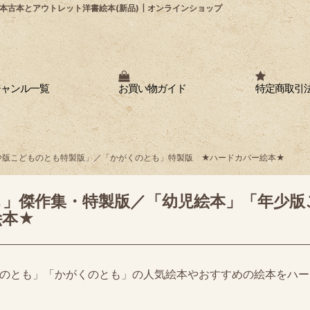
本古本とアウトレット洋書絵本(新品)┃オンラインショップ
ジャンル一覧
お買い物ガイド
特定商取引
少版こどものとも特製版」／「かがくのとも」特製版 ★ハードカバー絵本★
も」傑作集・特製版／「幼児絵本」「年少版
絵本★
のとも」「かがくのとも」の人気絵本やおすすめの絵本をハー