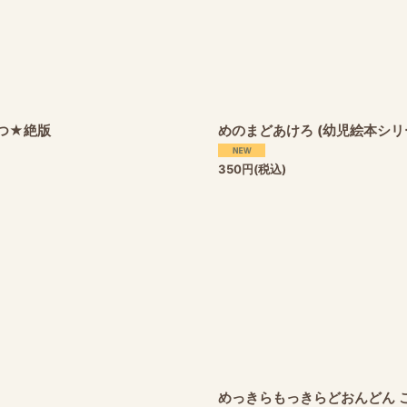
つ★絶版
めのまどあけろ (幼児絵本シ
350
円
(税込)
めっきらもっきらどおんどん 