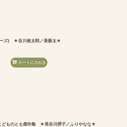
リーズ) ★谷川俊太郎／長新太★
カートに入れる
こどものとも傑作集 ★長谷川摂子／ふりやなな★