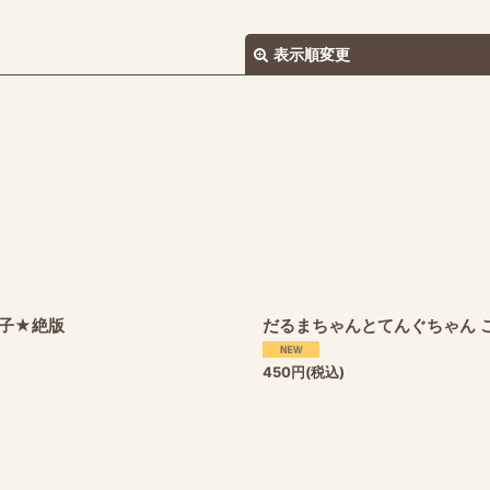
表示順変更
絞り込む
茅子★絶版
だるまちゃんとてんぐちゃん 
450
円
(税込)