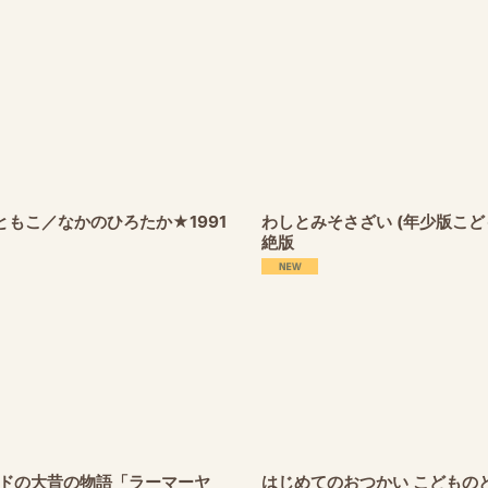
もこ／なかのひろたか★1991
わしとみそさざい (年少版こ
絶版
ンドの大昔の物語「ラーマーヤ
はじめてのおつかい こどもの