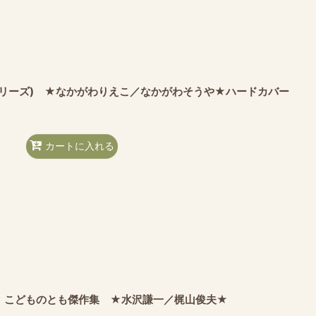
シリーズ) ★なかがわりえこ／なかがわそうや★ハードカバー
カートに入れる
 こどものとも傑作集 ★水沢謙一／梶山俊夫★