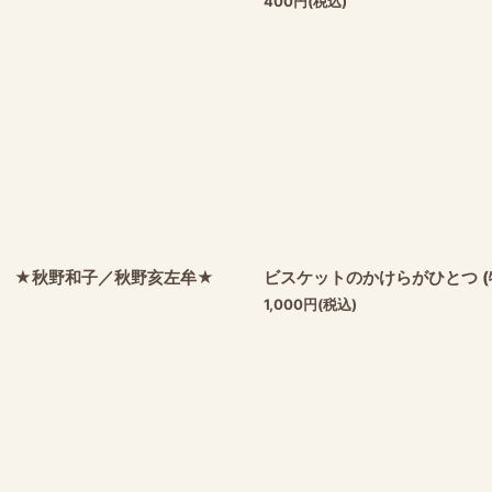
400
円
(税込)
) ★秋野和子／秋野亥左牟★
ビスケットのかけらがひとつ 
1,000
円
(税込)