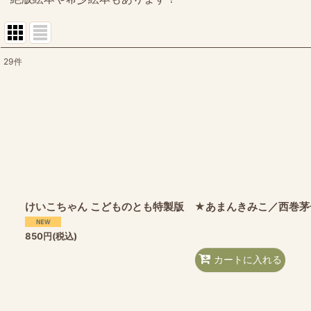
29
件
表示数
:
並び順
:
けいこちゃん こどものとも特製版 ★あまんきみこ／西巻
850
円
(税込)
カートに入れる