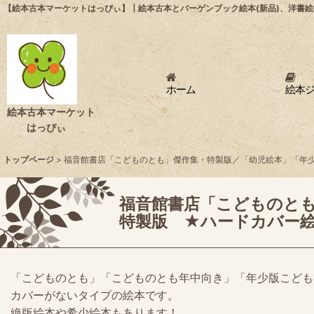
【絵本古本マーケットはっぴぃ】┃絵本古本とバーゲンブック絵本(新品)、洋書絵
ホーム
絵本
絵本古本マーケット
はっぴぃ
トップページ
>
福音館書店「こどものとも」傑作集・特製版／「幼児絵本」「年
福音館書店「こどものと
特製版 ★ハードカバー
「こどものとも」「こどものとも年中向き」「年少版こども
カバーがないタイプの絵本です。
絶版絵本や希少絵本もあります！