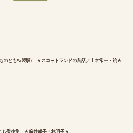
どものとも特製版) ★スコットランドの昔話／山本常一・絵★
とも傑作集 ★筒井頼子／林明子★