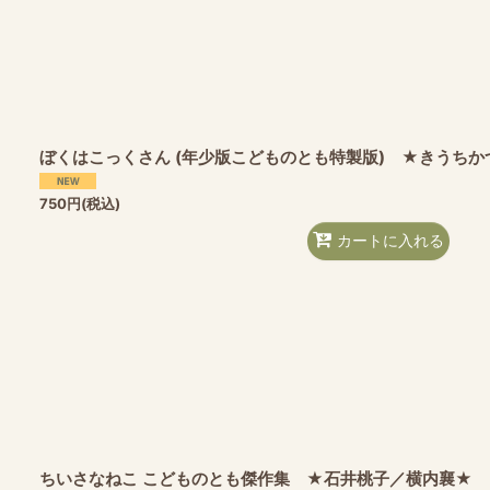
ぼくはこっくさん (年少版こどものとも特製版) ★きうちか
750
円
(税込)
カートに入れる
ちいさなねこ こどものとも傑作集 ★石井桃子／横内襄★