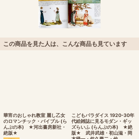
この商品を見た人は、こんな商品も見ています
華宵のおしゃれ教室 麗し乙女
こどもパラダイス 1920-30年
のロマンチック・バイブル (ら
代絵雑誌に見るモダン・ギッ
んぷの本) ★河出書房新社・
ズらいふ (らんぷの本) ★絶
絶版★
版★ 武井武雄・初山滋・岡
本帰一・竹久夢二・他