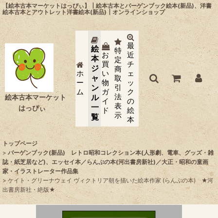
【絵本古本マーケットはっぴぃ】┃絵本古本とバーゲンブック絵本(新品)、洋書
絵本古本とアウトレット洋書絵本(新品)┃オンラインショップ
最
絵
特
お
近
本
定
買
チ
ジ
商
ホ
い
ェ
ャ
取
ー
物
ッ
ン
引
ム
ガ
ク
法
ル
絵本古本マーケット
イ
の
表
一
はっぴぃ
ド
絵
示
覧
本
トップページ
>
バーゲンブック(新品) レトロ昭和コレクション本(人形劇、電車、グッズ・雑
誌・紙芝居など)、エッセイ本／らんぷの本(河出書房新社)／大正・昭和の童画
家・イラストレーター作品集
>
ケイト・グリーナウェイ ヴィクトリア朝を描いた絵本作家 (らんぷの本) ★河
出書房新社・絶版★