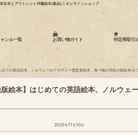
本古本とアウトレット洋書絵本(新品)┃オンラインショップ
ジャンル一覧
お買い物ガイド
特定商取引
じめての英語絵本、ノルウェーのアカデミー賞監督絵本、食べ物の消化の旅絵本(オラ
絶版絵本】はじめての英語絵本、ノルウェ
2025
11
10
年
月
日