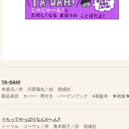
TA-DAH!
木坂涼／作 川原瑞丸／絵 偕成社
新品未読 カバー・帯付き バーゲンブック ※初版本 ★絶版★ 2020
うちってやっぱりなんかへん?
トーリル・コーヴェ／作 青木順子／訳 偕成社