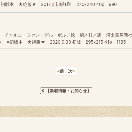
★絶版★ 2017.2 初版1刷 270x240 40p 990
文 チャルコ・ファン・デル・ポル／絵 鵜木桂／訳 河出書房新
 ★絶版★ 2020.9.30 初版 295x215 41p 1185
«
前
次
»
【新着情報・お知らせ】